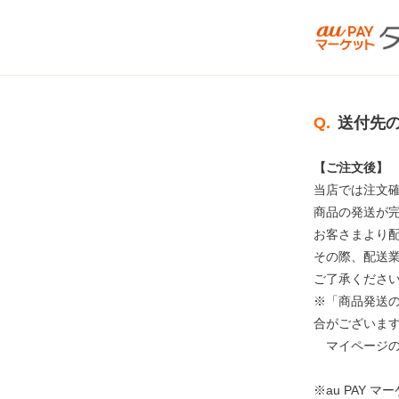
Q.
送付先
【ご注文後】
当店では注文
商品の発送が
お客さまより
その際、配送
ご了承くださ
※「商品発送
合がございま
マイページ
※au PAY 