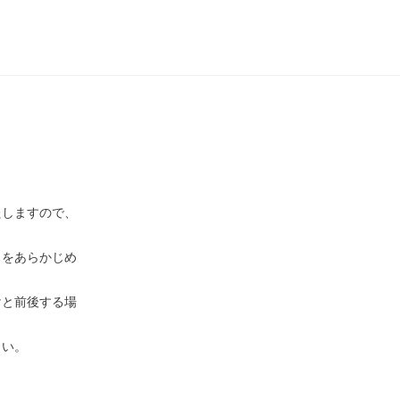
たしますので、
とをあらかじめ
けと前後する場
さい。